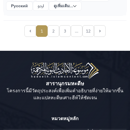
Русский
اردو
ดูเพิ่มเติม...
1
2
3
...
12
สารานุกรมหะดีษ
โครงการนี้มีวัตถุประสงค์​เพื่อเพิ่มคำอธิบายที่ง่ายให้มากขึ้น
และแปลหะดีษเศาะฮีห์ให้ชัดเจน
หมวดหมู่หลัก