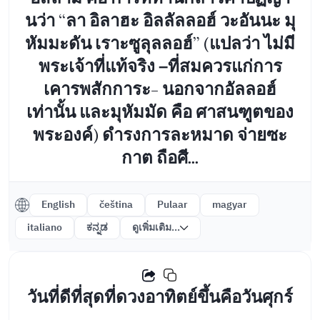
นว่า “ลา อิลาฮะ อิลลัลลอฮ์ วะอันนะ มุ
หัมมะดัน เราะซูลุลลอฮ์” (แปลว่า ไม่มี
พระเจ้าที่แท้จริง –ที่สมควรแก่การ
เคารพสักการะ- นอกจากอัลลอฮ์
เท่านั้น และมุหัมมัด คือ ศาสนฑูตของ
พระองค์) ดำรงการละหมาด จ่ายซะ
กาต ถือศี...
English
čeština
Pulaar
magyar
italiano
ಕನ್ನಡ
ดูเพิ่มเติม...
วันที่ดีที่สุดที่ดวงอาทิตย์ขึ้นคือวันศุกร์