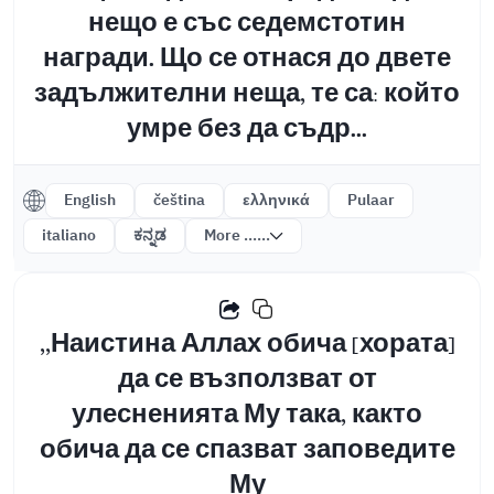
нещо е със седемстотин
награди. Що се отнася до двете
задължителни неща, те са: който
умре без да съдр...
English
čeština
ελληνικά
Pulaar
italiano
ಕನ್ನಡ
More ......
,,Наистина Аллах обича [хората]
да се възползват от
улесненията Му така, както
обича да се спазват заповедите
Му