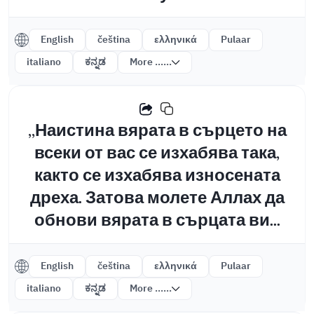
English
čeština
ελληνικά
Pulaar
italiano
ಕನ್ನಡ
More ......
,,Наистина вярата в сърцето на
всеки от вас се изхабява така,
както се изхабява износената
дреха. Затова молете Аллах да
обнови вярата в сърцата ви...
English
čeština
ελληνικά
Pulaar
italiano
ಕನ್ನಡ
More ......