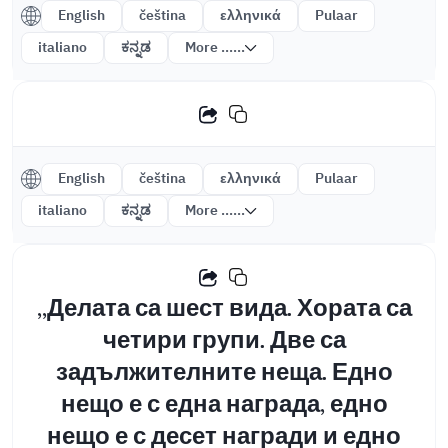
English
čeština
ελληνικά
Pulaar
italiano
ಕನ್ನಡ
More ......
English
čeština
ελληνικά
Pulaar
italiano
ಕನ್ನಡ
More ......
,,Делата са шест вида. Хората са
четири групи. Две са
задължителните неща. Едно
нещо е с една награда, едно
нещо е с десет награди и едно