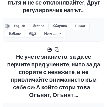
пътя и не се отклонявайте!". Друг
регулировчик напът...
English
čeština
ελληνικά
Pulaar
italiano
ಕನ್ನಡ
More ......
Не учете знанието, за да се
перчите пред учените, нито за да
спорите с невежите, и не
привличайте вниманието към
себе си! А който стори това -
Огънят, Огънят!...