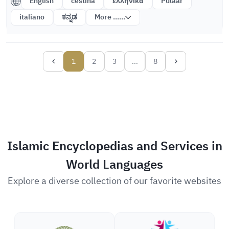
English
čeština
ελληνικά
Pulaar
italiano
ಕನ್ನಡ
More ......
1
2
3
...
8
Islamic Encyclopedias and Services in
World Languages
Explore a diverse collection of our favorite websites