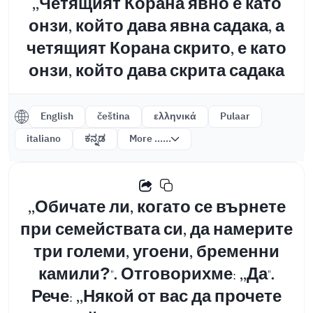
,,Четящият Корана явно е като
онзи, който дава явна садака, а
четящият Корана скрито, е като
онзи, който дава скрита садака
English
čeština
ελληνικά
Pulaar
italiano
ಕನ್ನಡ
More ......
,,Обичате ли, когато се върнете
при семействата си, да намерите
три големи, угоени, бременни
камили?". Отговорихме: ,,Да".
Рече: ,,Някой от вас да прочете