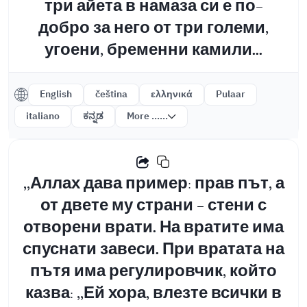
три айета в намаза си е по-
добро за него от три големи,
угоени, бременни камили...
English
čeština
ελληνικά
Pulaar
italiano
ಕನ್ನಡ
More ......
,,Аллах дава пример: прав път, а
от двете му страни - стени с
отворени врати. На вратите има
спуснати завеси. При вратата на
пътя има регулировчик, който
казва: ,,Ей хора, влезте всички в