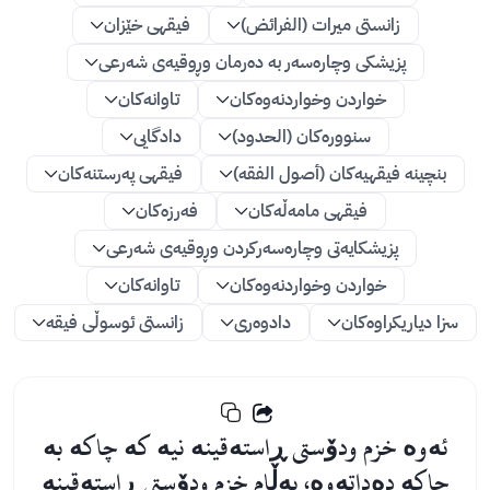
زانستی میرات (الفرائض)
فیقهی خێزان
پزیشکی وچارەسەر بە دەرمان وڕوقیەی شەرعی
خواردن وخواردنەوەکان
تاوانەکان
سنوورەکان (الحدود)
دادگایی
بنچینە فیقهیەکان (أصول الفقه)
فیقهی پەرستنەكان
فیقهی مامەڵەكان
فەرزەكان
پزیشكایەتی وچارەسەركردن وڕوقیەی شەرعی
خواردن وخواردنەوەكان
تاوانەكان
سزا دیاریكراوەكان
دادوەری
زانستی ئوسوڵی فیقه
ئەوە خزم ودۆستی ڕاستەقینە نیە کە چاکە بە
چاکە دەداتەوە، بەڵام خزم ودۆستی ڕاستەقینە