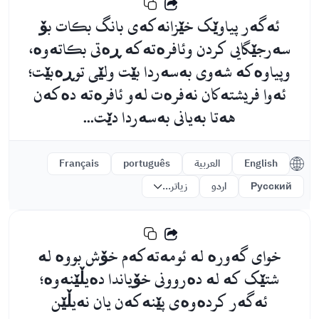
ئەگەر پیاوێک خێزانەکەى بانگ بکات بۆ
سەرجێگایی کردن وئافرەتەکە ڕەتی بکاتەوە،
وپیاوەکە شەوی بەسەردا بێت ولێی توڕەبێت؛
ئەوا فریشتەکان نەفرەت لەو ئافرەتە دەکەن
هەتا بەیانی بەسەردا دێت...
English
العربية
português
Français
Русский
اردو
زیاتر...
خواى گەورە لە ئومەتەکەم خۆش بووە لە
شتێک کە لە دەروونی خۆیاندا دەیڵێنەوە؛
ئەگەر کردەوەى پێنەکەن یان نەیڵێن