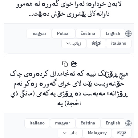
لایەن خوداوە؛ ئەوا خوای گەورە لە هەموو
تاوانەکانی پێشووی خۆش دەبێت...
magyar
Pulaar
čeština
English
italiano
ಕನ್ನಡ
زیاتر...
هیچ ڕۆژێک نییە کە ئەنجامدانی کردەوەی چاک
خۆشەویست بێت لای خوای گەورە وەکو ئەم
ڕۆژانە» مەبەست دە ڕۆژی یەکەمی (مانگی ذي
الحجة) یە
italiano
magyar
čeština
English
ಕನ್ನಡ
Malagasy
زیاتر...