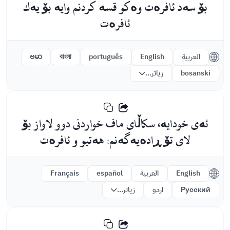
بۆ سەد ئافرەت وەكو قسە كردنم وایە بۆ یەك
ئافرەت
العربية
English
português
বাংলা
ဗမာ
bosanski
زیاتر...
ئەی خودایە، سکاڵای ماف خواردنی دوو لاواز بۆ
لای تۆ ڕادەیەگەنم: هەتیو و ئافرەت
English
العربية
español
Français
Русский
اردو
زیاتر...