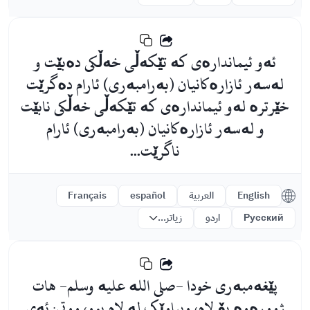
ئەو ئیماندارەی کە تێکەڵی خەڵکی دەبێت و
لەسەر ئازارەکانیان (بەرامبەری) ئارام دەگرێت
خێرترە لەو ئیماندارەی کە تێکەڵی خەڵکی نابێت
و لەسەر ئازارەکانیان (بەرامبەری) ئارام
ناگرێت...
English
العربية
español
Français
Русский
اردو
زیاتر...
پێغەمبەری خودا -صلى اللە علیە وسلم- هات
ژوورەوە بۆ لام، وپیاوێک لە لام بوو، ووتی: ئەی