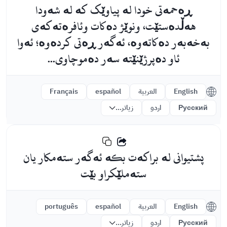
ڕەحمەتی خودا لە پیاوێک کە لە شەودا
هەڵدەستێت، ونوێژ دەکات وئافرەتەکەى
بەخەبەر دەکاتەوە، ئەگەر ڕەتی کردەوە؛ ئەوا
ئاو دەپرژێنێتە سەر دەموچاوی...
English
العربية
español
Français
Русский
اردو
زیاتر...
پشتیوانى لە براکەت بکە ئەگەر ستەمکار یان
ستەملێکراو بێت
English
العربية
español
português
Русский
اردو
زیاتر...