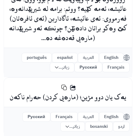
عائیشە، ئەمە کێیە؟ ووتم: برامە لە شیرپێدانەوە،
فەرمووی: ئەی عائیشە، ئاگاداربن (ئەی ئافرەتان)
کێ وەکو براتان دادەنێن؟ چونکە ئەو شیرپێدانە
(مارەیی قەدەغە دە...
English
العربية
español
português
Français
Русский
زیاتر...
یەک یان دوو مژین؛ (مارەیی کردن) حەرام ناکەن
English
العربية
Français
Русский
اردو
bosanski
زیاتر...