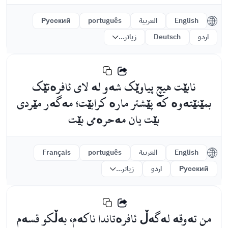
English
العربية
português
Русский
اردو
Deutsch
زیاتر...
نابێت هیچ پیاوێک شەو لە لای ئافرەتێک
بمێنێتەوە کە پێشتر مارە کرابێت؛ مەگەر مێردی
بێت یان مەحرەمی بێت
English
العربية
português
Français
Русский
اردو
زیاتر...
من تەوقە لەگەڵ ئافرەتاندا ناكەم، بەڵكو قسەم