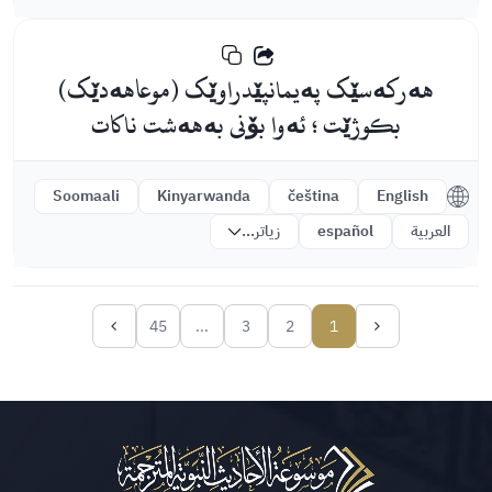
هەرکەسێک پەیمانپێدراوێک (موعاهەدێک)
بکوژێت ؛ ئەوا بۆنی بەهەشت ناکات
Soomaali
Kinyarwanda
čeština
English
العربية
español
زیاتر...
45
...
3
2
1