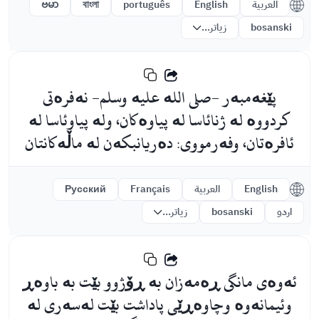
العربية
English
português
বাংলা
ဗမာ
bosanski
زیاتر...
پێغەمبەر -صلى اللە علیە وسلم- نەفرەتی
کردووە لە ژنائاسا لە پیاوەکان، ولە پیاوئاسا لە
ئافرەتان، وفەرمووی: دەریانبکەن لە ماڵەکانتان
English
العربية
Français
Русский
اردو
bosanski
زیاتر...
ئەوەی مانگی ڕەمەزان بە ڕۆژوو بێت بە باوەڕ
وئیمانەوە وچاوەڕێی پاداشت بێت لەسەری لە