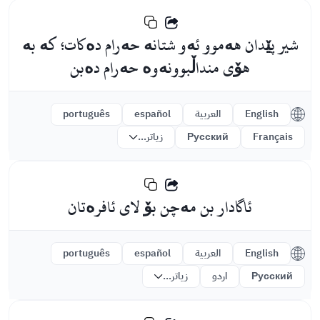
شیر پێدان هەموو ئەو شتانە حەرام دەکات؛ کە بە
هۆی منداڵبوونەوە حەرام دەبن
English
العربية
español
português
Français
Русский
زیاتر...
ئاگادار بن مەچن بۆ لای ئافرەتان
English
العربية
español
português
Русский
اردو
زیاتر...