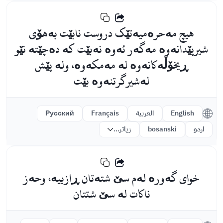
هیچ مەحرەمیەتێک دروست نابێت بەهۆی
شیرپێدانەوە مەگەر ئەوە نەبێت کە دەچێتە نێو
ڕیخۆڵەکانەوە لە مەمکەوە، ولە پێش
لەشیرگرتنەوە بێت
English
العربية
Français
Русский
اردو
bosanski
زیاتر...
خوای گەورە لەم سێ شتەتان ڕازییە، وحەز
ناكات لە سێ شتتان