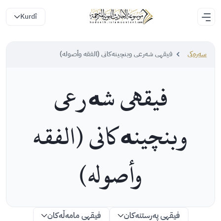
Kurdî
سه‌ره‌كی
فیقهی شەرعی وبنچینەکانی (الفقه وأصوله)
فیقهی شەرعی
وبنچینەکانی (الفقه
وأصوله)
فیقهی پەرستنەکان
فیقهی مامەڵەکان