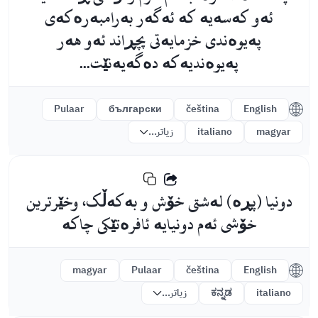
ئەو کەسەیە کە ئەگەر بەرامبەرەکەی
پەیوەندی خزمایەتی پچڕاند ئەو هەر
پەیوەندیەکە دەگەیەنێت...
Pulaar
български
čeština
English
magyar
italiano
زیاتر...
دونیا (پڕە) لەشتی خۆش و بەکەڵک، وخێرترین
خۆشی ئەم دونیایە ئافرەتێکی چاکە
magyar
Pulaar
čeština
English
italiano
ಕನ್ನಡ
زیاتر...