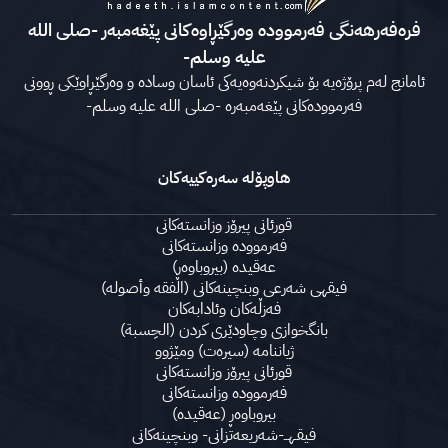
فرەفەرهەنگی فەرموودە وەرگێڕاوەکانی پێغەمبەر -صلى الله
عليه وسلم-
ئامانج لەم پرۆژەیە بۆ شیکردنەوەیەکی ئاسان وسادە و وەرگێڕاوێکی ڕوونی
فەرموودەکانی پێغەمبەرە -صلى الله علیه وسلم-
هاوپۆلە سەرەکییەکان
قورئانی پیرۆز وزانستەکانی
فەرموودە وزانستەکانی
عەقیدە (بیروباوەڕ)
فیقهی شەرعی وبنچینەکانی (الفقه وأصوله)
فەزڵەکان وئادابەکان
بانگخوازی وچاودێری کردن (الحِسبة)
ژیاننامە (سیرەت) ومێژوو
قورئانی پیرۆز وزانستەكانی
فەرموودە وزانستەكانی
بیروباوەڕ (عەقیدە)
فیقـهــ-شەریعەتزانی- وبنچینەکانی