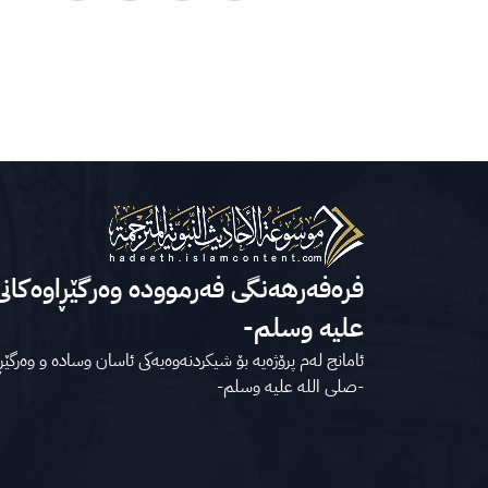
فرەفەرهەنگی فەرموودە وەرگێڕاوەکانی
عليه وسلم-
ئامانج لەم پرۆژەیە بۆ شیکردنەوەیەکی ئاسان وسادە و وەرگێڕ
-صلى الله علیه وسلم-