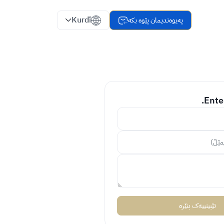
Kurdî
پەیوەندیمان پێوە بکە
Enter
تێبینییەک بنێرە