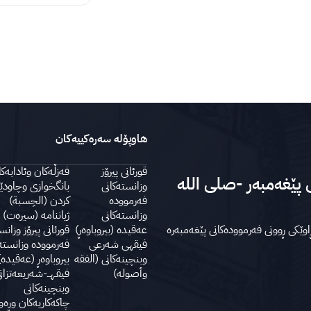
هاوپۆلە سەرەکییەکان
قورئانی پیرۆز
فەزڵەکان وئادابەک
 پێغەمبەر -صلى الله
وزانستەکانی
بانگخوازی وچاودێ
فەرموودە
کردن (الحِسبة)
وزانستەکانی
ژیاننامە (سیرەت) 
اوێکی ڕوونی فەرموودەکانی پێغەمبەرە
عەقیدە (بیروباوەڕ)
قورئانی پیرۆز وزانس
فیقهی شەرعی
فەرموودە وزانستە
وبنچینەکانی (الفقه
بیروباوەڕ (عەقیدە)
وأصوله)
فیقـهــ-شەریعەتزان
وبنچینەکانی
چاكەكاریەكان وڕە