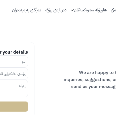
‌كی
هاوپۆلە سەرەکییەکان
دەربارەی پرۆژە
دەرگای پەرەپێدەران
 your details.
We are happy to h
inquiries, suggestions, o
send us your message