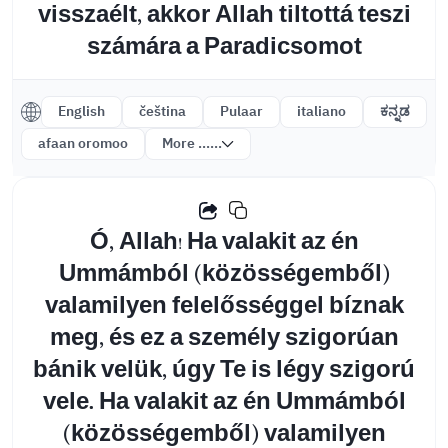
visszaélt, akkor Allah tiltottá teszi
számára a Paradicsomot
English
čeština
Pulaar
italiano
ಕನ್ನಡ
afaan oromoo
More ......
Ó, Allah! Ha valakit az én
Ummámból (közösségemből)
valamilyen felelősséggel bíznak
meg, és ez a személy szigorúan
bánik velük, úgy Te is légy szigorú
vele. Ha valakit az én Ummámból
(közösségemből) valamilyen