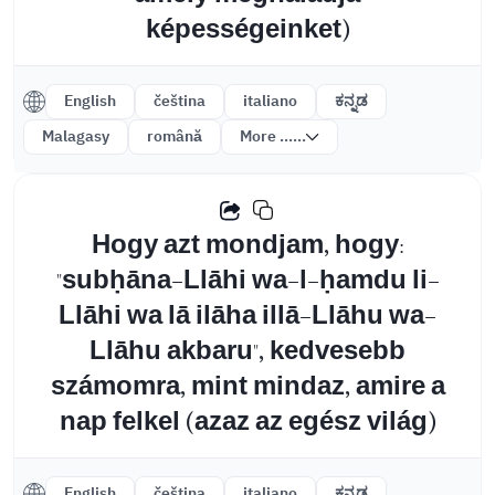
képességeinket)
English
čeština
italiano
ಕನ್ನಡ
Malagasy
română
More ......
Hogy azt mondjam, hogy:
"subḥāna-Llāhi wa-l-ḥamdu li-
Llāhi wa lā ilāha illā-Llāhu wa-
Llāhu akbaru", kedvesebb
számomra, mint mindaz, amire a
nap felkel (azaz az egész világ)
English
čeština
italiano
ಕನ್ನಡ