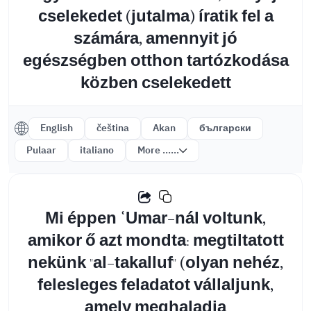
cselekedet (jutalma) íratik fel a
számára, amennyit jó
egészségben otthon tartózkodása
közben cselekedett
English
čeština
Akan
български
Pulaar
italiano
More ......
Mi éppen ʿUmar-nál voltunk,
amikor ő azt mondta: megtiltatott
nekünk "al-takalluf" (olyan nehéz,
felesleges feladatot vállaljunk,
amely meghaladja