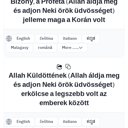
Bizony, a Próféta (Allah áldja meg
és adjon Neki örök üdvösséget)
jelleme maga a Korán volt
English
čeština
italiano
ಕನ್ನಡ
Malagasy
română
More ......
Allah Küldöttének (Allah áldja meg
és adjon Neki örök üdvösséget)
erkölcse a legszebb volt az
emberek között
English
čeština
italiano
ಕನ್ನಡ