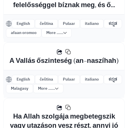
felelősséggel bíznak meg, és ő...
English
čeština
Pulaar
italiano
ಕನ್ನಡ
afaan oromoo
More ......
A Vallás őszinteség (an-naszíhah)
English
čeština
Pulaar
italiano
ಕನ್ನಡ
Malagasy
More ......
Ha Allah szolgája megbetegszik
vagy utazáson vesz részt, annyi jó