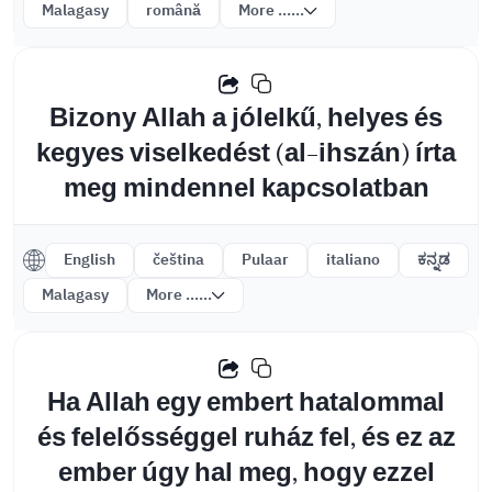
Malagasy
română
More ......
Bizony Allah a jólelkű, helyes és
kegyes viselkedést (al-ihszán) írta
meg mindennel kapcsolatban
English
čeština
Pulaar
italiano
ಕನ್ನಡ
Malagasy
More ......
Ha Allah egy embert hatalommal
és felelősséggel ruház fel, és ez az
ember úgy hal meg, hogy ezzel