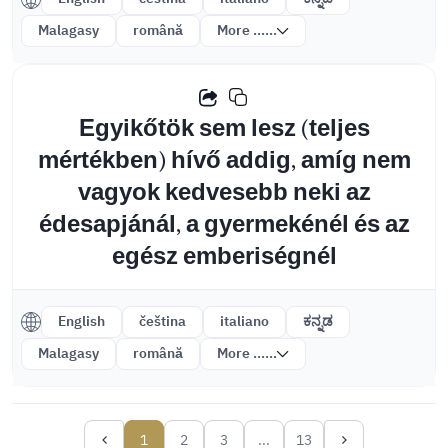
Malagasy
română
More ......
Egyikőtök sem lesz (teljes
mértékben) hívő addig, amíg nem
vagyok kedvesebb neki az
édesapjánál, a gyermekénél és az
egész emberiségnél
English
čeština
italiano
ಕನ್ನಡ
Malagasy
română
More ......
1
2
3
...
13