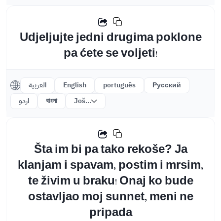
Udjeljujte jedni drugima poklone
pa ćete se voljeti!
العربية
English
português
Русский
اردو
বাংলা
Još...
Šta im bi pa tako rekoše? Ja
klanjam i spavam, postim i mrsim,
te živim u braku! Onaj ko bude
ostavljao moj sunnet, meni ne
pripada