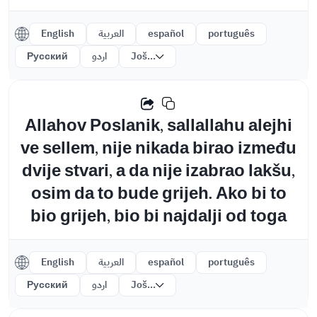
English
العربية
español
português
Русский
اردو
Još...
Allahov Poslanik, sallallahu alejhi
ve sellem, nije nikada birao između
dvije stvari, a da nije izabrao lakšu,
osim da to bude grijeh. Ako bi to
bio grijeh, bio bi najdalji od toga
English
العربية
español
português
Русский
اردو
Još...