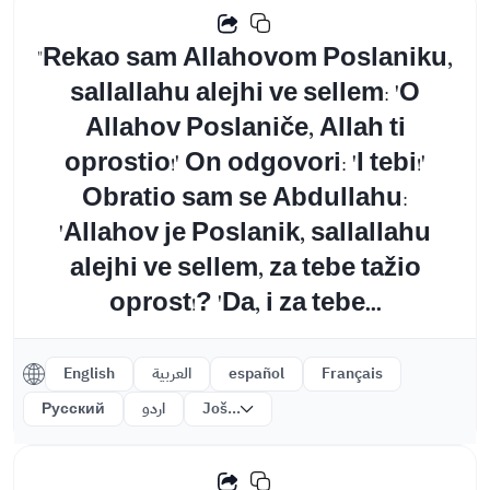
"Rekao sam Allahovom Poslaniku,
sallallahu alejhi ve sellem: 'O
Allahov Poslaniče, Allah ti
oprostio!' On odgovori: 'I tebi!'
Obratio sam se Abdullahu:
'Allahov je Poslanik, sallallahu
alejhi ve sellem, za tebe tažio
oprost!? 'Da, i za tebe...
English
العربية
español
Français
Русский
اردو
Još...