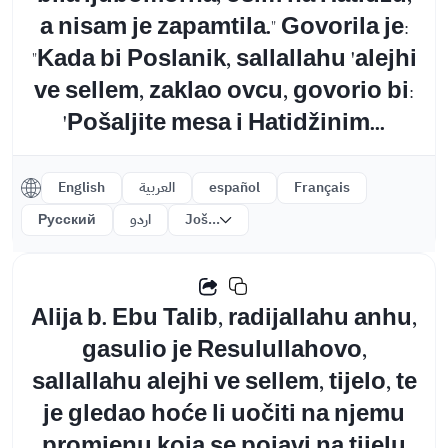
a nisam je zapamtila." Govorila je:
"Kada bi Poslanik, sallallahu 'alejhi
ve sellem, zaklao ovcu, govorio bi:
'Pošaljite mesa i Hatidžinim...
English
العربية
español
Français
Русский
اردو
Još...
Alija b. Ebu Talib, radijallahu anhu,
gasulio je Resulullahovo,
sallallahu alejhi ve sellem, tijelo, te
je gledao hoće li uočiti na njemu
promjenu koja se pojavi na tijelu