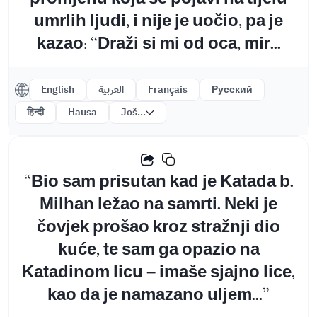
umrlih ljudi, i nije je uočio, pa je
kazao: “Draži si mi od oca, mir...
English
العربية
Français
Русский
हिन्दी
Hausa
Još...
“Bio sam prisutan kad je Katada b.
Milhan ležao na samrti. Neki je
čovjek prošao kroz stražnji dio
kuće, te sam ga opazio na
Katadinom licu – imaše sjajno lice,
kao da je namazano uljem...”