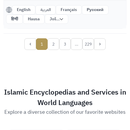
English
العربية
Français
Русский
हिन्दी
Hausa
Još...
1
2
3
...
229
Islamic Encyclopedias and Services in
World Languages
Explore a diverse collection of our favorite websites