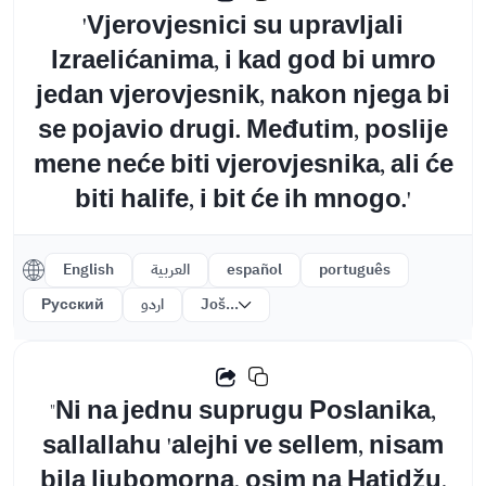
'Vjerovjesnici su upravljali
Izraelićanima, i kad god bi umro
jedan vjerovjesnik, nakon njega bi
se pojavio drugi. Međutim, poslije
mene neće biti vjerovjesnika, ali će
biti halife, i bit će ih mnogo.'
English
العربية
español
português
Русский
اردو
Još...
"Ni na jednu suprugu Poslanika,
sallallahu 'alejhi ve sellem, nisam
bila ljubomorna, osim na Hatidžu,