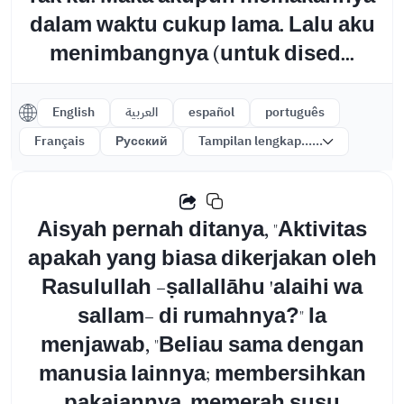
dalam waktu cukup lama. Lalu aku
menimbangnya (untuk dised...
English
العربية
español
português
Français
Русский
Tampilan lengkap......
Aisyah pernah ditanya, "Aktivitas
apakah yang biasa dikerjakan oleh
Rasulullah -ṣallallāhu 'alaihi wa
sallam- di rumahnya?" Ia
menjawab, "Beliau sama dengan
manusia lainnya; membersihkan
pakaiannya, memerah susu