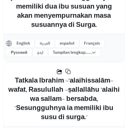
memiliki dua ibu susuan yang
akan menyempurnakan masa
susuannya di Surga.
English
العربية
español
Français
Русский
اردو
Tampilan lengkap......
Tatkala Ibrahim -'alaihissalām-
wafat, Rasulullah -ṣallallāhu 'alaihi
wa sallam- bersabda,
"Sesungguhnya ia memiliki ibu
susu di surga."