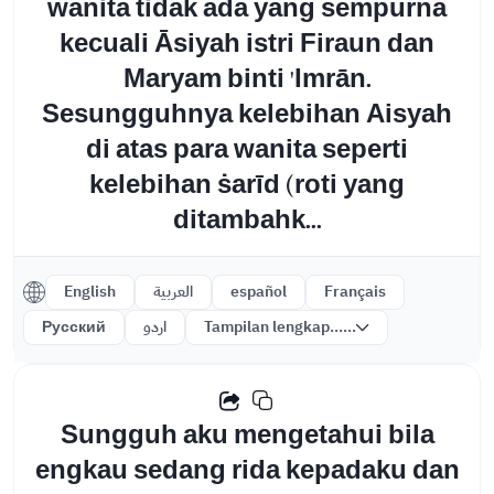
wanita tidak ada yang sempurna
kecuali Āsiyah istri Firaun dan
Maryam binti 'Imrān.
Sesungguhnya kelebihan Aisyah
di atas para wanita seperti
kelebihan ṡarīd (roti yang
ditambahk...
English
العربية
español
Français
Русский
اردو
Tampilan lengkap......
Sungguh aku mengetahui bila
engkau sedang rida kepadaku dan