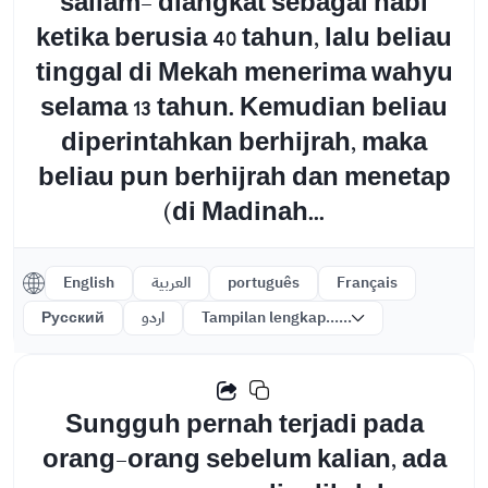
sallam- diangkat sebagai nabi
ketika berusia 40 tahun, lalu beliau
tinggal di Mekah menerima wahyu
selama 13 tahun. Kemudian beliau
diperintahkan berhijrah, maka
beliau pun berhijrah dan menetap
(di Madinah...
English
العربية
português
Français
Русский
اردو
Tampilan lengkap......
Sungguh pernah terjadi pada
orang-orang sebelum kalian, ada