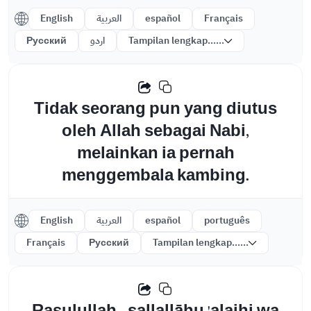
English
العربية
español
Français
Русский
اردو
Tampilan lengkap......
Tidak seorang pun yang diutus
oleh Allah sebagai Nabi,
melainkan ia pernah
menggembala kambing.
English
العربية
español
português
Français
Русский
Tampilan lengkap......