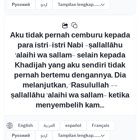
Русский
اردو
Tampilan lengkap......
Aku tidak pernah cemburu kepada
para istri-istri Nabi -ṣallallāhu
'alaihi wa sallam- selain kepada
Khadijah yang aku sendiri tidak
pernah bertemu dengannya. Dia
melanjutkan, "Rasulullah --
ṣallallāhu 'alaihi wa sallam- ketika
menyembelih kam...
English
العربية
español
Français
Русский
اردو
Tampilan lengkap......