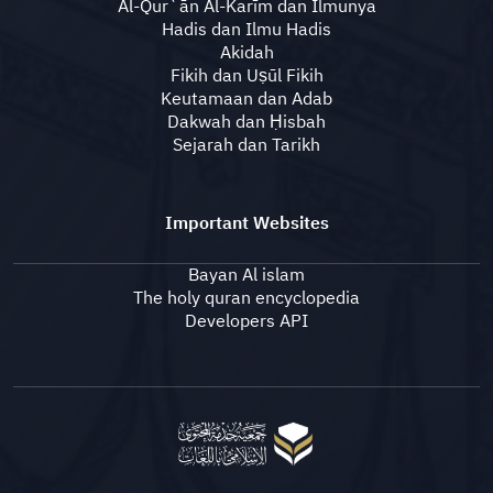
Al-Qur`ān Al-Karīm dan Ilmunya
Hadis dan Ilmu Hadis
Akidah
Fikih dan Uṣūl Fikih
Keutamaan dan Adab
Dakwah dan Ḥisbah
Sejarah dan Tarikh
Important Websites
Bayan Al islam
The holy quran encyclopedia
Developers API