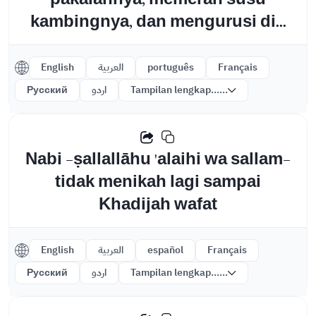
kambingnya, dan mengurusi di...
English
العربية
português
Français
Русский
اردو
Tampilan lengkap......
Nabi -ṣallallāhu 'alaihi wa sallam-
tidak menikah lagi sampai
Khadijah wafat
English
العربية
español
Français
Русский
اردو
Tampilan lengkap......