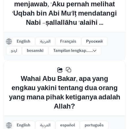
menjawab, "Aku pernah melihat
'Uqbah bin Abi Mu'īṭ mendatangi
Nabi -ṣallallāhu 'alaihi ...
English
العربية
Français
Русский
اردو
bosanski
Tampilan lengkap......
Wahai Abu Bakar, apa yang
engkau yakini tentang dua orang
yang mana pihak ketiganya adalah
Allah?
English
العربية
español
português