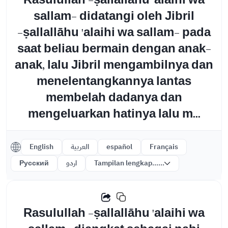
Rasulullah -ṣallallāhu 'alaihi wa
sallam- didatangi oleh Jibril
-ṣallallāhu 'alaihi wa sallam- pada
saat beliau bermain dengan anak-
anak, lalu Jibril mengambilnya dan
menelentangkannya lantas
membelah dadanya dan
mengeluarkan hatinya lalu m...
English
العربية
español
Français
Русский
اردو
Tampilan lengkap......
Rasulullah -ṣallallāhu 'alaihi wa