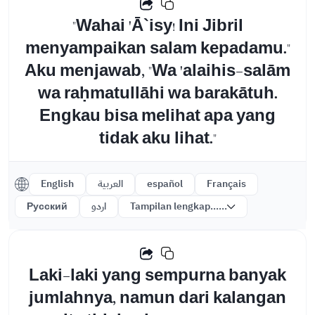
"Wahai 'Ā`isy! Ini Jibril
menyampaikan salam kepadamu."
Aku menjawab, "Wa 'alaihis-salām
wa raḥmatullāhi wa barakātuh.
Engkau bisa melihat apa yang
tidak aku lihat."
English
العربية
español
Français
Русский
اردو
Tampilan lengkap......
Laki-laki yang sempurna banyak
jumlahnya, namun dari kalangan