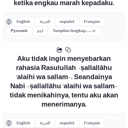
ketika engkau marah kepadaku.
English
العربية
español
Français
Русский
اردو
Tampilan lengkap......
Aku tidak ingin menyebarkan
rahasia Rasulullah -ṣallallāhu
'alaihi wa sallam-. Seandainya
Nabi -ṣallallāhu 'alaihi wa sallam-
tidak menikahinya, tentu aku akan
menerimanya.
English
العربية
español
Français