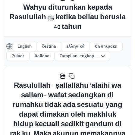
Wahyu diturunkan kepada
Rasulullah ﷺ ketika beliau berusia
40 tahun
English
čeština
ελληνικά
български
Pulaar
italiano
Tampilan lengkap......
Rasulullah -ṣallallāhu 'alaihi wa
sallam- wafat sedangkan di
rumahku tidak ada sesuatu yang
dapat dimakan oleh makhluk
hidup kecuali sedikit gandum di
rak ku. Maka akupun memakannya