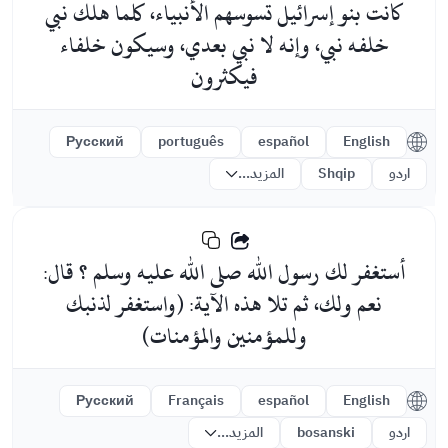
كانت بنو إسرائيل تسوسهم الأنبياء، كلما هلك نبي
خلفه نبي، وإنه لا نبي بعدي، وسيكون خلفاء
فيكثرون
Русский
português
español
English
اردو
Shqip
المزيد...
أستغفر لك رسول الله صلى الله عليه وسلم ؟ قال:
نعم ولك، ثم تلا هذه الآية: (واستغفر لذنبك
وللمؤمنين والمؤمنات)
Русский
Français
español
English
اردو
bosanski
المزيد...